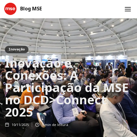
Blog MSE
Inovação
Inovação e
Conexões: A
Participação da MSE
no DCD>Connect
2025
10/11/2025
5
min de leitura