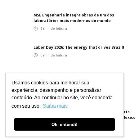
MSE Engenharia integra obras de um dos
laboratórios mais modernos do mundo
5
min de leitura
Labor Day 2026: The energy that drives Brazil!
5
min de leitura
Innovative projects: integrated solutions for
Usamos cookies para melhorar sua
different sectors
experiência, desempenho e personalizar
5
min de leitura
conteúdo. Ao continuar no site, você concorda
com seu uso.
Saiba mais
Brazilian Engineering for the World: MSE Exports
Electrical Panels for a Hyperscale Project in Mexico
Ok, entendi!
5
min de leitura