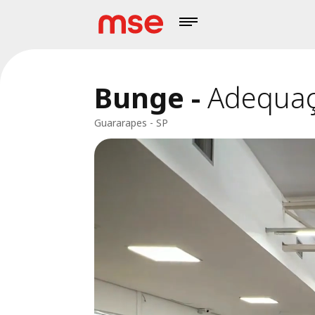
Bunge
-
Adequaçõ
Guararapes - SP