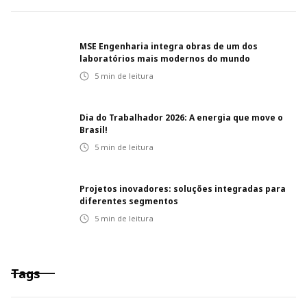
MSE Engenharia integra obras de um dos
laboratórios mais modernos do mundo
5
min de leitura
Dia do Trabalhador 2026: A energia que move o
Brasil!
5
min de leitura
Projetos inovadores: soluções integradas para
diferentes segmentos
5
min de leitura
Tags