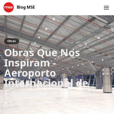
Blog MSE
Obras
Obras Que Nos
Inspiram -
Aeroporto
Internacional de
Fortaleza.
23/2/2023
4
min de leitura