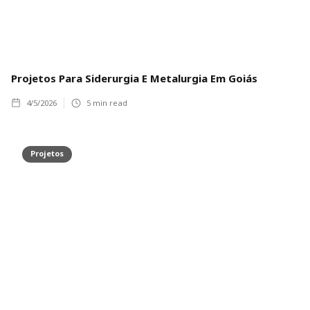
Projetos Para Siderurgia E Metalurgia Em Goiás
4/5/2026
5
min read
Projetos