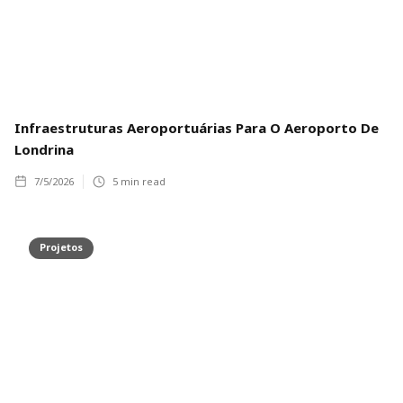
Infraestruturas Aeroportuárias Para O Aeroporto De
Londrina
7/5/2026
5
min read
Projetos