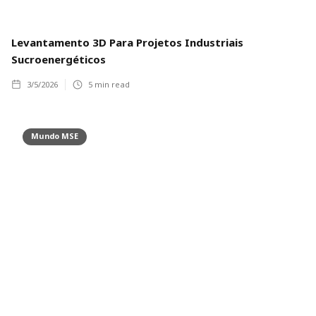
Levantamento 3D Para Projetos Industriais
Sucroenergéticos
3/5/2026
5
min read
Mundo MSE