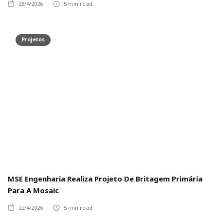
28/4/2026
5
min read
Projetos
MSE Engenharia Realiza Projeto De Britagem Primária
Para A Mosaic
22/4/2026
5
min read