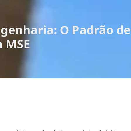
ngenharia: O Padrão de
a MSE