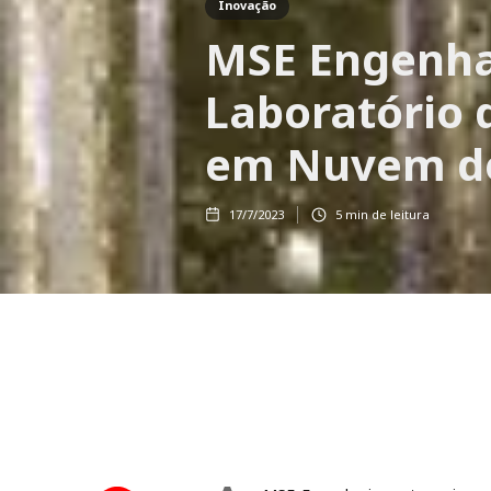
Inovação
MSE Engenha
Laboratório
em Nuvem d
17/7/2023
5
min de leitura