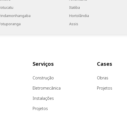
Botucatu
Itatiba
Pindamonhangaba
Hortolândia
Votuporanga
Assis
Serviços
Cases
Construção
Obras
Eletromecânica
Projetos
Instalações
Projetos