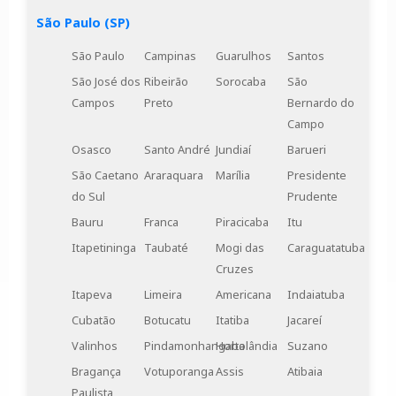
normas.
São Paulo (SP)
São Paulo
Campinas
Guarulhos
Santos
São José dos
Ribeirão
Sorocaba
São
Campos
Preto
Bernardo do
Campo
Osasco
Santo André
Jundiaí
Barueri
São Caetano
Araraquara
Marília
Presidente
do Sul
Prudente
Bauru
Franca
Piracicaba
Itu
Itapetininga
Taubaté
Mogi das
Caraguatatuba
Cruzes
Itapeva
Limeira
Americana
Indaiatuba
Cubatão
Botucatu
Itatiba
Jacareí
Valinhos
Pindamonhangaba
Hortolândia
Suzano
Bragança
Votuporanga
Assis
Atibaia
Paulista