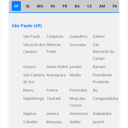
SP
RJ
MG
RS
PR
BA
CE
AM
PA
D
São Paulo (SP)
São Paulo
Campinas
Guarulhos
Santos
São José dos
Ribeirão
Sorocaba
São
Campos
Preto
Bernardo do
Campo
Osasco
Santo André
Jundiaí
Barueri
São Caetano
Araraquara
Marília
Presidente
do Sul
Prudente
Bauru
Franca
Piracicaba
Itu
Itapetininga
Taubaté
Mogi das
Caraguatatuba
Cruzes
Itapeva
Limeira
Americana
Indaiatuba
Cubatão
Botucatu
Itatiba
Jacareí