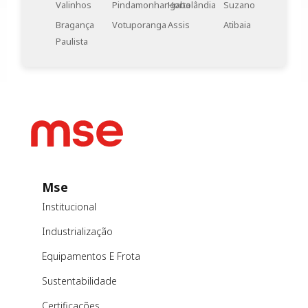
Valinhos
Pindamonhangaba
Hortolândia
Suzano
Bragança
Votuporanga
Assis
Atibaia
Paulista
Mse
Institucional
Industrialização
Equipamentos E Frota
Sustentabilidade
Certificações