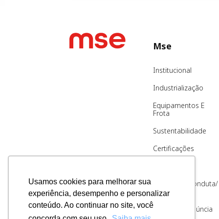
Mse
Institucional
Industrialização
Equipamentos E
Frota
Sustentabilidade
Certificações
Blog
Usamos cookies para melhorar sua
Código De Conduta/
Ética
experiência, desempenho e personalizar
conteúdo. Ao continuar no site, você
Canal De Denúncia
concorda com seu uso.
Saiba mais