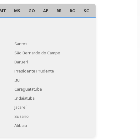
MT
MS
GO
AP
RR
RO
SC
AC
Santos
São Bernardo do Campo
Barueri
Presidente Prudente
Itu
Caraguatatuba
Indaiatuba
Jacareí
Suzano
Atibaia