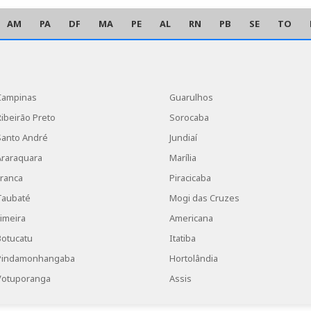
AM
PA
DF
MA
PE
AL
RN
PB
SE
TO
Campinas
Guarulhos
Ribeirão Preto
Sorocaba
Santo André
Jundiaí
Araraquara
Marília
Franca
Piracicaba
Taubaté
Mogi das Cruzes
Limeira
Americana
Botucatu
Itatiba
Pindamonhangaba
Hortolândia
Votuporanga
Assis