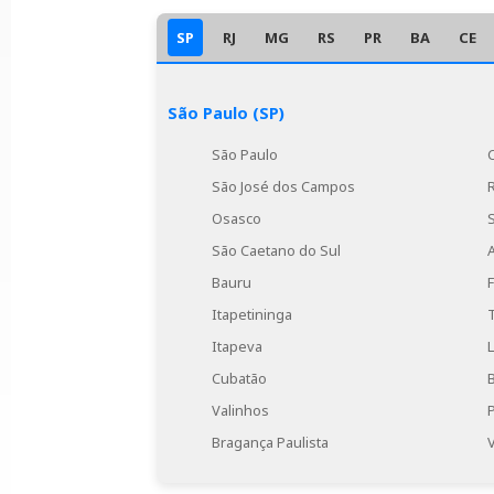
SP
RJ
MG
RS
PR
BA
CE
São Paulo (SP)
São Paulo
São José dos Campos
Osasco
São Caetano do Sul
Bauru
Itapetininga
Itapeva
Cubatão
Valinhos
Bragança Paulista