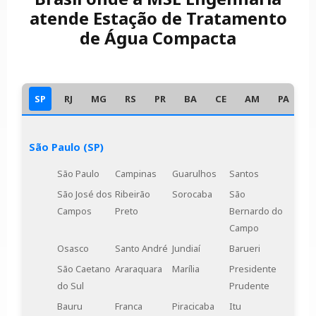
atende Estação de Tratamento
de Água Compacta
SP
RJ
MG
RS
PR
BA
CE
AM
PA
D
São Paulo (SP)
São Paulo
Campinas
Guarulhos
Santos
São José dos
Ribeirão
Sorocaba
São
Campos
Preto
Bernardo do
Campo
Osasco
Santo André
Jundiaí
Barueri
São Caetano
Araraquara
Marília
Presidente
do Sul
Prudente
Bauru
Franca
Piracicaba
Itu