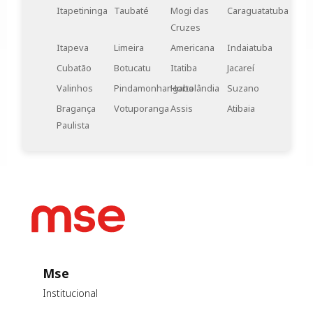
Itapetininga
Taubaté
Mogi das
Caraguatatuba
Cruzes
Itapeva
Limeira
Americana
Indaiatuba
Cubatão
Botucatu
Itatiba
Jacareí
Valinhos
Pindamonhangaba
Hortolândia
Suzano
Bragança
Votuporanga
Assis
Atibaia
Paulista
Mse
Institucional