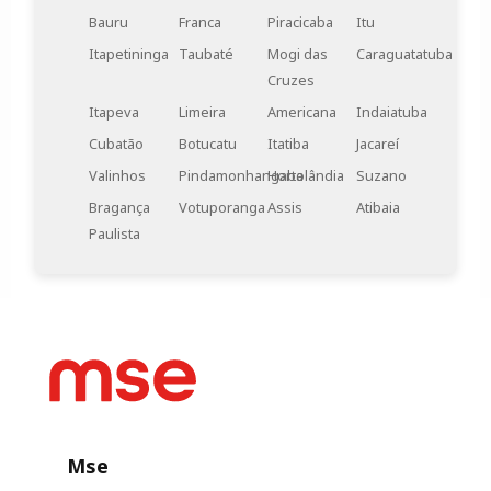
e economia.
Bauru
Franca
Piracicaba
Itu
Itapetininga
Taubaté
Mogi das
Caraguatatuba
Cruzes
Itapeva
Limeira
Americana
Indaiatuba
Cubatão
Botucatu
Itatiba
Jacareí
Valinhos
Pindamonhangaba
Hortolândia
Suzano
Bragança
Votuporanga
Assis
Atibaia
Paulista
Mse