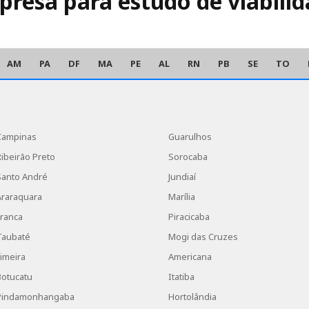
resa para estudo de viabili
AM
PA
DF
MA
PE
AL
RN
PB
SE
TO
Campinas
Guarulhos
Ribeirão Preto
Sorocaba
Santo André
Jundiaí
Araraquara
Marília
Franca
Piracicaba
Taubaté
Mogi das Cruzes
Limeira
Americana
Botucatu
Itatiba
Pindamonhangaba
Hortolândia