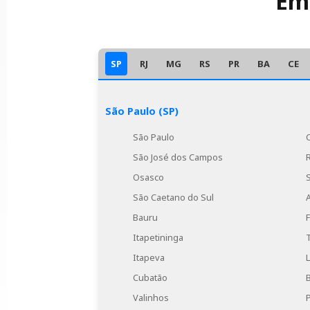
Emp
SP
RJ
MG
RS
PR
BA
CE
São Paulo (SP)
São Paulo
São José dos Campos
Osasco
São Caetano do Sul
Bauru
Itapetininga
Itapeva
Cubatão
Valinhos