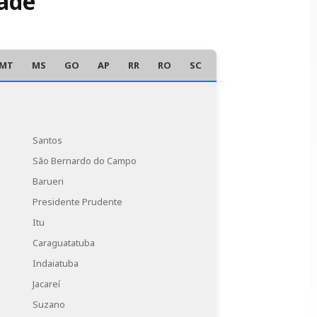
dade
MT
MS
GO
AP
RR
RO
SC
AC
Santos
São Bernardo do Campo
Barueri
Presidente Prudente
Itu
Caraguatatuba
Indaiatuba
Jacareí
Suzano