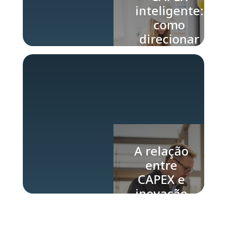
inteligente:
como
direcionar
investimentos
para
resultados
estratégicos
A relação
entre
CAPEX e
inovação
tecnológica
nas