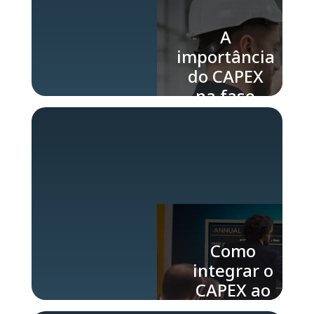
A
importância
do CAPEX
na fase
inicial de
um projeto
industrial
Como
integrar o
CAPEX ao
planejamento