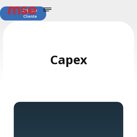
Seja um
Cliente
Capex