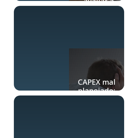
avaliar a
eficiência
do CAPEX
CAPEX mal
planejado:
os riscos