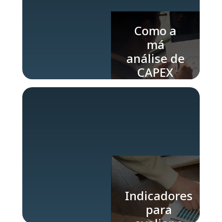
Como a
má
análise de
CAPEX
impacta o
sucesso
da
operação
Indicadores
para