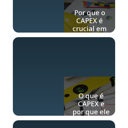
Por que o
CAPEX é
crucial em
projetos
de longa
duração
O que é
CAPEX e
por que ele
importa em
projetos