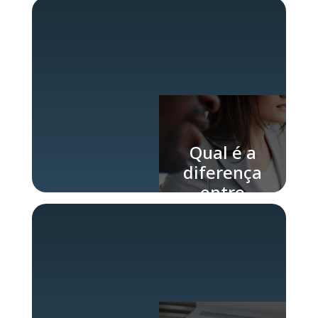
estratégico
da empresa
Qual é a
diferença
entre
CAPEX e
OPEX