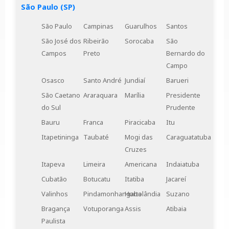
Condomínios empresariais e residenciais
:
São Paulo (SP)
assegurando o controle eficiente do consumo
de energia elétrica.
São Paulo
Campinas
Guarulhos
Santos
São José dos
Ribeirão
Sorocaba
São
Se você busca uma solução confiável para
Campos
Preto
Bernardo do
medições precisas de energia em média tensão, a
Campo
cabine primária de medição (CM) é a escolha ideal.
Osasco
Santo André
Jundiaí
Barueri
São Caetano
Araraquara
Marília
Presidente
do Sul
Prudente
Bauru
Franca
Piracicaba
Itu
Itapetininga
Taubaté
Mogi das
Caraguatatuba
Cruzes
Itapeva
Limeira
Americana
Indaiatuba
Cubatão
Botucatu
Itatiba
Jacareí
Valinhos
Pindamonhangaba
Hortolândia
Suzano
Bragança
Votuporanga
Assis
Atibaia
Paulista