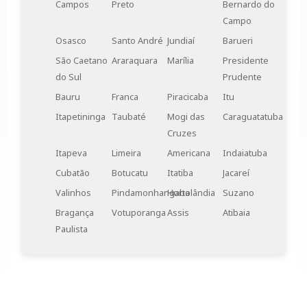
Campos
Preto
Bernardo do
Campo
Osasco
Santo André
Jundiaí
Barueri
São Caetano
Araraquara
Marília
Presidente
do Sul
Prudente
Bauru
Franca
Piracicaba
Itu
Itapetininga
Taubaté
Mogi das
Caraguatatuba
Cruzes
Itapeva
Limeira
Americana
Indaiatuba
Cubatão
Botucatu
Itatiba
Jacareí
Valinhos
Pindamonhangaba
Hortolândia
Suzano
Bragança
Votuporanga
Assis
Atibaia
Paulista