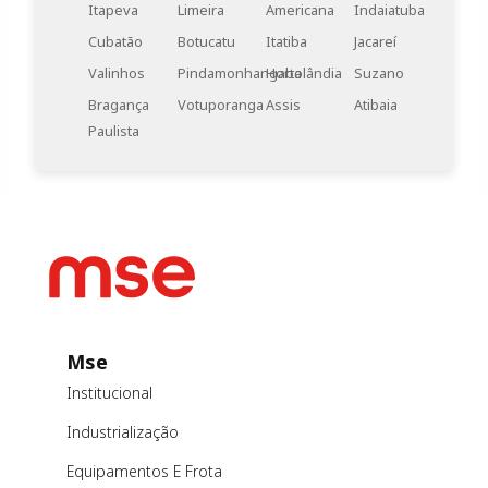
Itapeva
Limeira
Americana
Indaiatuba
Cubatão
Botucatu
Itatiba
Jacareí
Valinhos
Pindamonhangaba
Hortolândia
Suzano
Bragança
Votuporanga
Assis
Atibaia
Paulista
Mse
Institucional
Industrialização
Equipamentos E Frota