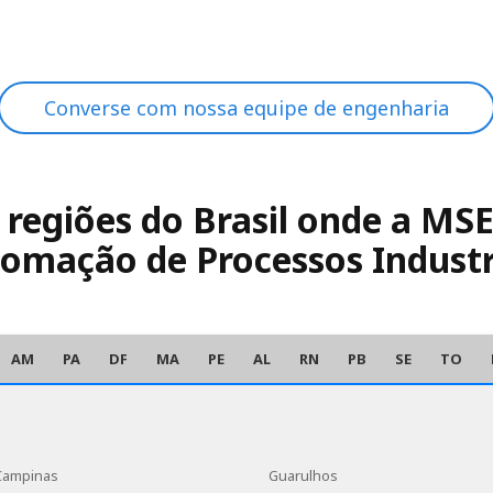
Converse com nossa equipe de engenharia
e regiões do Brasil onde a M
omação de Processos Industr
AM
PA
DF
MA
PE
AL
RN
PB
SE
TO
Campinas
Guarulhos