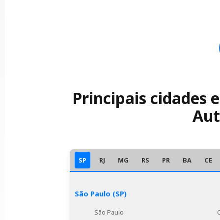
Principais cidades 
Aut
SP
RJ
MG
RS
PR
BA
CE
São Paulo (SP)
São Paulo