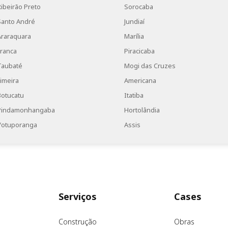
Ribeirão Preto
Sorocaba
Santo André
Jundiaí
Araraquara
Marília
Franca
Piracicaba
Taubaté
Mogi das Cruzes
Limeira
Americana
Botucatu
Itatiba
Pindamonhangaba
Hortolândia
Votuporanga
Assis
Serviços
Cases
Construção
Obras