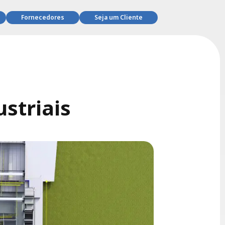
Fornecedores
Seja um Cliente
striais