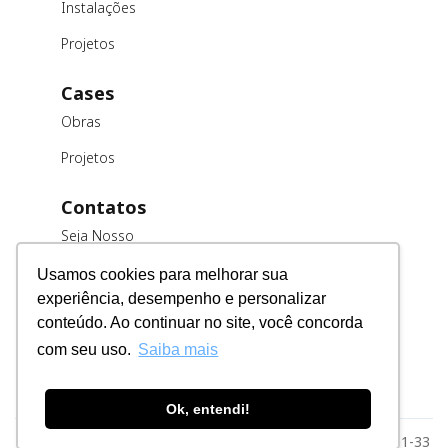
Instalações
Projetos
Cases
Obras
Projetos
Contatos
Seja Nosso
Cliente
Usamos cookies para melhorar sua
Trabalhe
experiência, desempenho e personalizar
Conosco
conteúdo. Ao continuar no site, você concorda
Fornecedores
com seu uso.
Saiba mais
Ok, entendi!
Razão Social: MSE Engenharia LTDA. CNPJ: 78.023.116/0001-33