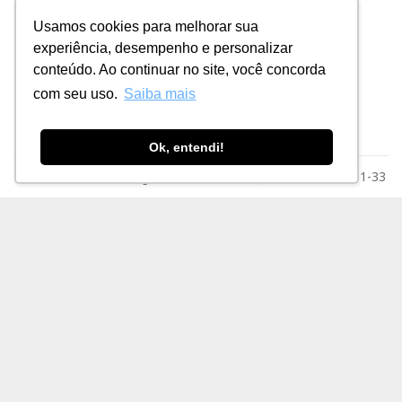
Cliente
Usamos cookies para melhorar sua
Trabalhe
experiência, desempenho e personalizar
Conosco
conteúdo. Ao continuar no site, você concorda
Fornecedores
com seu uso.
Saiba mais
Ok, entendi!
Razão Social: MSE Engenharia LTDA. CNPJ: 78.023.116/0001-33