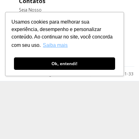
Contatos
Seja Nosso
Cliente
Usamos cookies para melhorar sua
Trabalhe
experiência, desempenho e personalizar
Conosco
conteúdo. Ao continuar no site, você concorda
Fornecedores
com seu uso.
Saiba mais
Ok, entendi!
Razão Social: MSE Engenharia LTDA. CNPJ: 78.023.116/0001-33