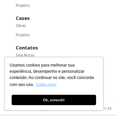
Projetos
Cases
Obras
Projetos
Contatos
Seja Nosso
Cliente
Usamos cookies para melhorar sua
Trabalhe
experiência, desempenho e personalizar
Conosco
conteúdo. Ao continuar no site, você concorda
Fornecedores
com seu uso.
Saiba mais
Ok, entendi!
Razão Social: MSE Engenharia LTDA. CNPJ: 78.023.116/0001-33