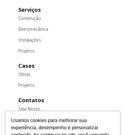
Serviços
Construção
Eletromecânica
Instalações
Projetos
Cases
Obras
Projetos
Contatos
Seja Nosso
Cliente
Usamos cookies para melhorar sua
Trabalhe
experiência, desempenho e personalizar
Conosco
conteúdo. Ao continuar no site, você concorda