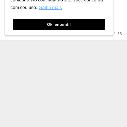
Fornecedores
com seu uso.
Saiba mais
Ok, entendi!
Razão Social: MSE Engenharia LTDA. CNPJ: 78.023.116/0001-33