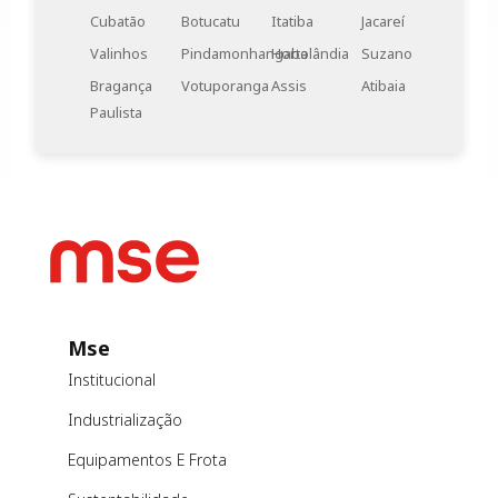
Cubatão
Botucatu
Itatiba
Jacareí
Valinhos
Pindamonhangaba
Hortolândia
Suzano
Bragança
Votuporanga
Assis
Atibaia
Paulista
Mse
Institucional
Industrialização
Equipamentos E Frota