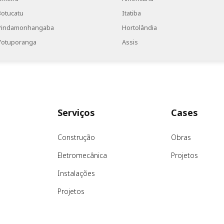
Botucatu
Itatiba
Pindamonhangaba
Hortolândia
Votuporanga
Assis
Serviços
Cases
Construção
Obras
Eletromecânica
Projetos
Instalações
Projetos