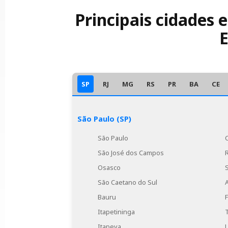
nas políticas de importação e exportação pode
Identificação e avaliação dos principai
Principais cidades 
demanda por certos produtos ou serviços. Por
E
Avaliação de Impacto Ambiental
Em muitos casos, é necessário avaliar o
Elaboração do Relatório de Viabilida
Documento que compila todas as análise
SP
RJ
MG
RS
PR
BA
CE
São Paulo (SP)
São Paulo
São José dos Campos
Osasco
São Caetano do Sul
Bauru
Itapetininga
Itapeva