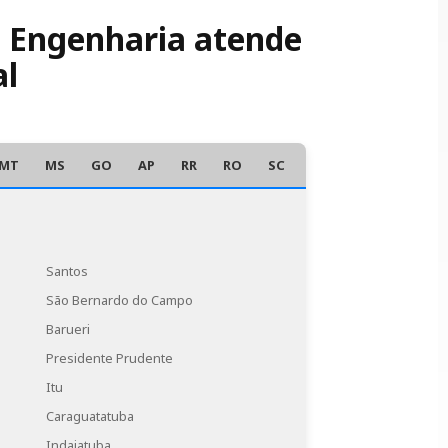
 tendências sociais podem influenciar a
e estratégias para mitigá-los.
SE Engenharia atende
a o sucesso do estudo de viabilidade.
al
er estratégias para minimizá-los.
MT
MS
GO
AP
RR
RO
SC
AC
Santos
São Bernardo do Campo
Barueri
Presidente Prudente
Itu
Caraguatatuba
Indaiatuba